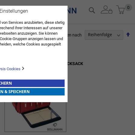
Zum
Mein
0
Suche
 Einstellungen
Inhalt
springen
 von Services anzubieten, diese stetig
echend Ihrer Interessen auf unserer
webseiten anzuzeigen. Sie können
Ab
Sortieren nach
 Cookie-Gruppen anzeigen lassen und
so
PFLEGEBEDARF
heiden, welche Cookies ausgespielt
Sie diese Auswahl. Wenn Sie "alle
en Sie in die Verwendung aller Cookies
1
Artikel
Sie nach Ihrer Bestätigung in unserer
PFLEGETASCHEN & NOTFALLRUCKSACK
ysis Cookies
ICHERN
EN & SPEICHERN