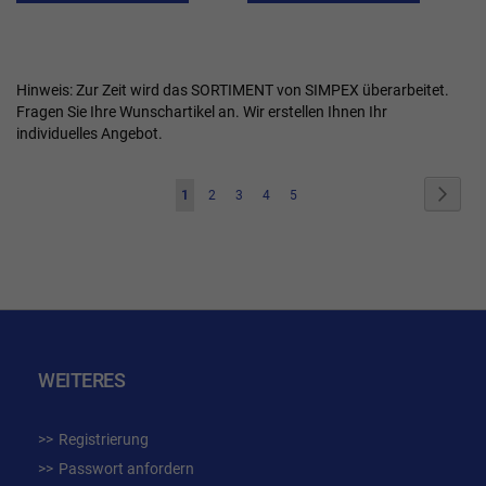
WUNSCHLISTE
WUN
HINZUFÜGEN
HIN
Hinweis: Zur Zeit wird das SORTIMENT von SIMPEX überarbeitet.
Fragen Sie Ihre Wunschartikel an. Wir erstellen Ihnen Ihr
individuelles Angebot.
Seite
Seite
Weite
Sie
Seite
Seite
Seite
Seite
1
2
3
4
5
lesen
gerade
die
Seite
WEITERES
Registrierung
Passwort anfordern