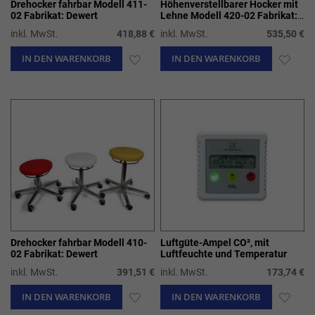
Drehocker fahrbar Modell 411-
Höhenverstellbarer Hocker mit
02 Fabrikat: Dewert
Lehne Modell 420-02 Fabrikat:
Dewert
inkl. MwSt.
418,88 €
inkl. MwSt.
535,50 €
IN DEN WARENKORB
ZUR
IN DEN WARENKORB
ZUR
WUNSCHLISTE
WUN
HINZUFÜGEN
HIN
Drehocker fahrbar Modell 410-
Luftgüte-Ampel CO², mit
02 Fabrikat: Dewert
Luftfeuchte und Temperatur
inkl. MwSt.
391,51 €
inkl. MwSt.
173,74 €
IN DEN WARENKORB
ZUR
IN DEN WARENKORB
ZUR