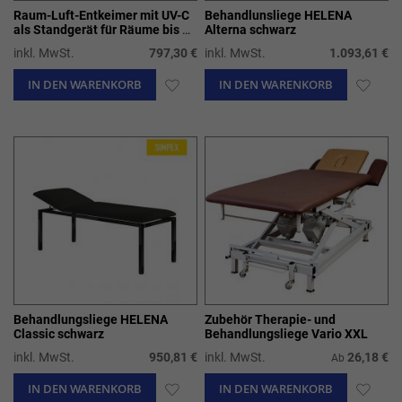
Raum-Luft-Entkeimer mit UV-C
Behandlunsliege HELENA
als Standgerät für Räume bis 80
Alterna schwarz
m3/h
inkl. MwSt.
797,30 €
inkl. MwSt.
1.093,61 €
IN DEN WARENKORB
ZUR
IN DEN WARENKORB
ZUR
WUNSCHLISTE
WUN
HINZUFÜGEN
HIN
Behandlungsliege HELENA
Zubehör Therapie- und
Classic schwarz
Behandlungsliege Vario XXL
inkl. MwSt.
950,81 €
inkl. MwSt.
26,18 €
Ab
IN DEN WARENKORB
ZUR
IN DEN WARENKORB
ZUR