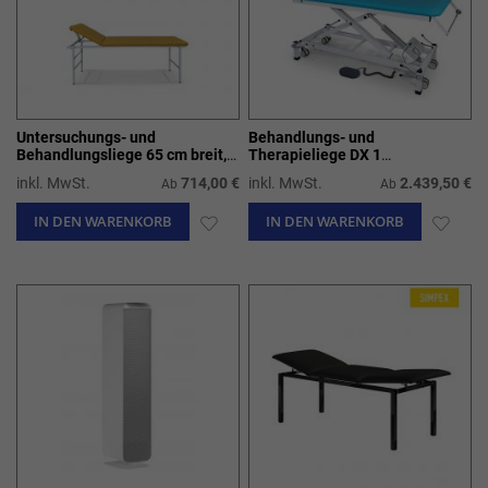
Untersuchungs- und
Behandlungs- und
Behandlungsliege 65 cm breit,
Therapieliege DX 1
Modell 21-00 und 21-04
höhenverstellbar
inkl. MwSt.
714,00 €
inkl. MwSt.
2.439,50 €
Ab
Ab
IN DEN WARENKORB
ZUR
IN DEN WARENKORB
ZUR
WUNSCHLISTE
WUN
HINZUFÜGEN
HIN