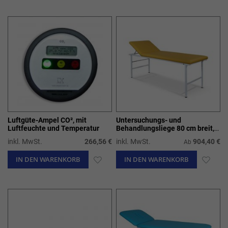
WUNSCHLISTE
WUN
HINZUFÜGEN
HIN
Luftgüte-Ampel CO², mit
Untersuchungs- und
Luftfeuchte und Temperatur
Behandlungsliege 80 cm breit,
Modell 32-00 und 32-04
inkl. MwSt.
266,56 €
inkl. MwSt.
904,40 €
Ab
IN DEN WARENKORB
ZUR
IN DEN WARENKORB
ZUR
WUNSCHLISTE
WUN
HINZUFÜGEN
HIN