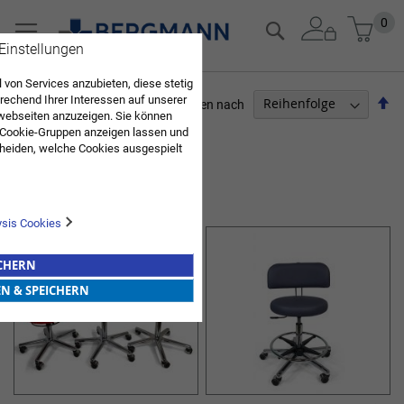
Zum
Mein
0
Suche
Inhalt
 Einstellungen
springen
 von Services anzubieten, diese stetig
echend Ihrer Interessen auf unserer
Ab
Sortieren nach
webseiten anzuzeigen. Sie können
so
ARZTBEDARF
 Cookie-Gruppen anzeigen lassen und
heiden, welche Cookies ausgespielt
Sie diese Auswahl. Wenn Sie "alle
Artikel
1
-
12
von
327
en Sie in die Verwendung aller Cookies
PRAXISAUSSTATTUNG
Sie nach Ihrer Bestätigung in unserer
ysis Cookies
ICHERN
EN & SPEICHERN