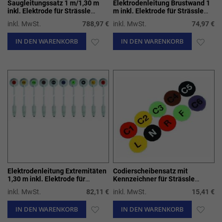
Saugleitungssatz 1 m/1,30 m
Elektrodenleitung Brustwand 1
inkl. Elektrode für Strässle
m inkl. Elektrode für Strässle
Sauganlage
Sauganlage
inkl. MwSt.
788,97 €
inkl. MwSt.
74,97 €
IN DEN WARENKORB
ZUR
IN DEN WARENKORB
ZUR
WUNSCHLISTE
WUN
HINZUFÜGEN
HIN
Elektrodenleitung Extremitäten
Codierscheibensatz mit
1,30 m inkl. Elektrode für
Kennzeichner für Strässle
Strässle Sauganlage
Sauganlage
inkl. MwSt.
82,11 €
inkl. MwSt.
15,41 €
IN DEN WARENKORB
ZUR
IN DEN WARENKORB
ZUR