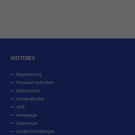
WUNSCHLISTE
WUN
HINZUFÜGEN
HIN
WEITERES
Registrierung
Passwort anfordern
Datenschutz
Versandkosten
AGB
Homepage
Impressum
Cookie Einstellungen