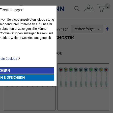
Zum
Mein
0
Suche
 Einstellungen
Inhalt
springen
 von Services anzubieten, diese stetig
echend Ihrer Interessen auf unserer
Ab
webseiten anzuzeigen. Sie können
Sortieren nach
 Cookie-Gruppen anzeigen lassen und
so
KARDIOPULMONALE DIAGNOSTIK
heiden, welche Cookies ausgespielt
Sie diese Auswahl. Wenn Sie "alle
4
Elemente
en Sie in die Verwendung aller Cookies
Sie nach Ihrer Bestätigung in unserer
ZUBEHÖR STRÄSSLE SAUGANLAGE
ysis Cookies
ICHERN
EN & SPEICHERN