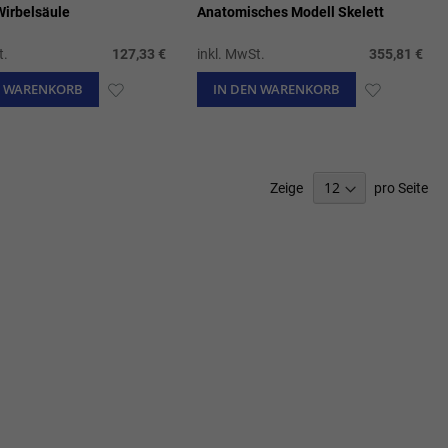
Wirbelsäule
Anatomisches Modell Skelett
t.
127,33 €
inkl. MwSt.
355,81 €
N WARENKORB
ZUR
IN DEN WARENKORB
ZUR
WUNSCHLISTE
WUNSCHL
HINZUFÜGEN
HINZUFÜ
Zeige
pro Seite