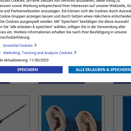
nutzen Cookies, um eine Vielzahl von Services anzubieten, diese stetig zu
essern sowie Werbung entsprechend Ihrer Interessen auf unserer Webseite, So
a und Partnerwebseiten anzuzeigen. Sie können sich die Cookies durch Auswa
Cookie-Gruppen anzeigen lassen und durch Setzen eines Häkchens entscheide
he Cookies ausgespielt werden. Mit "Speichern" bestätigen Sie diese Auswahl.
 Sie "alle erlauben & speichern" wählen, willigen Sie in die Verwendung aller
ies ein. Weitere Informationen erhalten Sie nach Ihrer Bestätigung in unserer
nschutzerklärung.
Essential Cookies
Marketing, Tracking and Analysis Cookies
Akupunkturnadeln mit
SEIRIN® 
te Aktualisierung: 11/30/2023
Kunststoffgriff
5,34 €
inkl. MwSt.
5,06 €
inkl. MwS
Ab
Ab
SPEICHERN
ALLE ERLAUBEN & SPEICHERN
ORB
ZUR
IN DEN WARENKORB
ZUR
IN DE
WUNSCHLISTE
WUNSCHLISTE
HINZUFÜGEN
HINZUFÜGEN