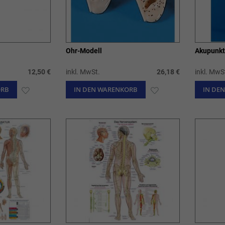
Ohr-Modell
Akupunkt
12,50 €
inkl. MwSt.
26,18 €
inkl. MwS
ORB
ZUR
IN DEN WARENKORB
ZUR
IN DE
WUNSCHLISTE
WUNSCHLISTE
HINZUFÜGEN
HINZUFÜGEN