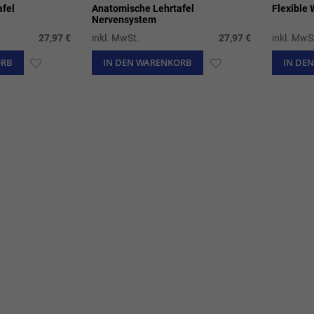
fel
Anatomische Lehrtafel
Flexible 
Nervensystem
27,97 €
inkl. MwSt.
27,97 €
inkl. MwS
ORB
ZUR
IN DEN WARENKORB
ZUR
IN DE
WUNSCHLISTE
WUNSCHLISTE
HINZUFÜGEN
HINZUFÜGEN
te