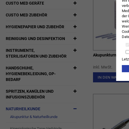
Wir 
CUSTO MED GERÄTE
verb
Medi
CUSTO MED ZUBEHÖR
der 
welc
Wenn
HYGIENEPAPIER UND ZUBEHÖR
Cook
Date
REINIGUNG UND DESINFEKTION
INSTRUMENTE,
Akupunkturnadeln
STERILISATOREN UND ZUBEHÖR
Letz
inkl. MwSt.
HANDSCHUHE,
HYGIENEBEKLEIDUNG, OP-
IN DEN WARENK
BEDARF
SPRITZEN, KANÜLEN UND
INFUSIONSZUBEHÖR
NATURHEILKUNDE
Akupunktur & Naturheilkunde
Kinesiologische Tape-Verbände