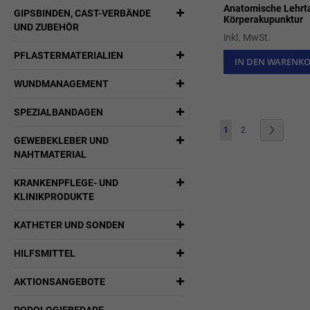
Anatomische Lehrta
GIPSBINDEN, CAST-VERBÄNDE
Körperakupunktur
UND ZUBEHÖR
inkl. MwSt.
PFLASTERMATERIALIEN
IN DEN WARENK
WUNDMANAGEMENT
SPEZIALBANDAGEN
Seite
Sie lesen gerade die Sei
Seite
Seite
Weiter
1
2
GEWEBEKLEBER UND
NAHTMATERIAL
KRANKENPFLEGE- UND
KLINIKPRODUKTE
KATHETER UND SONDEN
HILFSMITTEL
AKTIONSANGEBOTE