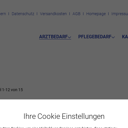
ern
Datenschutz
Versandkosten
AGB
Homepage
Impress
ARZTBEDARF
PFLEGEBEDARF
KA
el
1
-
12
von
15
TURHEILKUNDE
Ihre Cookie Einstellungen