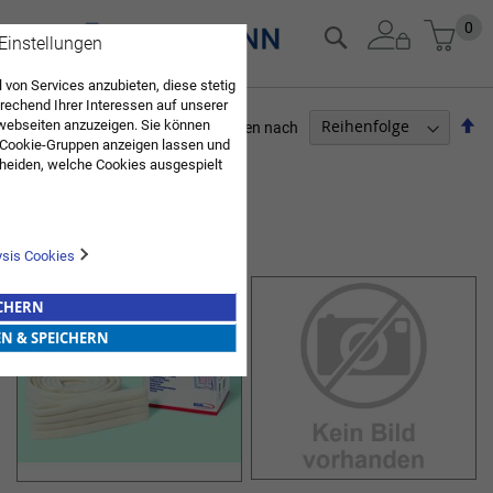
Zum
Mein
0
Suche
 Einstellungen
Inhalt
springen
 von Services anzubieten, diese stetig
echend Ihrer Interessen auf unserer
Ab
webseiten anzuzeigen. Sie können
Sortieren nach
 Cookie-Gruppen anzeigen lassen und
so
ARZTBEDARF
heiden, welche Cookies ausgespielt
Sie diese Auswahl. Wenn Sie "alle
3
Elemente
en Sie in die Verwendung aller Cookies
Sie nach Ihrer Bestätigung in unserer
SPEZIALBANDAGEN
ysis Cookies
ICHERN
EN & SPEICHERN