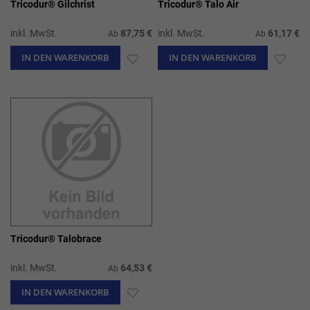
Tricodur® Gilchrist
Tricodur® Talo Air
inkl. MwSt.
87,75 €
inkl. MwSt.
61,17 €
Ab
Ab
IN DEN WARENKORB
ZUR
IN DEN WARENKORB
ZUR
WUNSCHLISTE
WUN
HINZUFÜGEN
HIN
Tricodur® Talobrace
inkl. MwSt.
64,53 €
Ab
IN DEN WARENKORB
ZUR