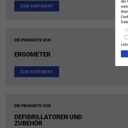
der 
ZUM SORTIMENT
welc
Wenn
Cook
Date
DIE PRODUKTE VON
Letz
ERGOMETER
ZUM SORTIMENT
DIE PRODUKTE VON
DEFIBRILLATOREN UND
ZUBEHÖR