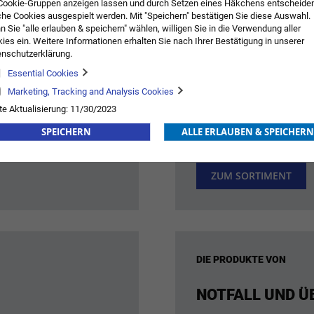
Cookie-Gruppen anzeigen lassen und durch Setzen eines Häkchens entscheide
ZUM SORTIMENT
he Cookies ausgespielt werden. Mit "Speichern" bestätigen Sie diese Auswahl.
 Sie "alle erlauben & speichern" wählen, willigen Sie in die Verwendung aller
ies ein. Weitere Informationen erhalten Sie nach Ihrer Bestätigung in unserer
nschutzerklärung.
Essential Cookies
Marketing, Tracking and Analysis Cookies
DIE PRODUKTE VON
te Aktualisierung: 11/30/2023
ELEKTRODENSA
SPEICHERN
ALLE ERLAUBEN & SPEICHERN
ZUM SORTIMENT
DIE PRODUKTE VON
NOTFALL UND 