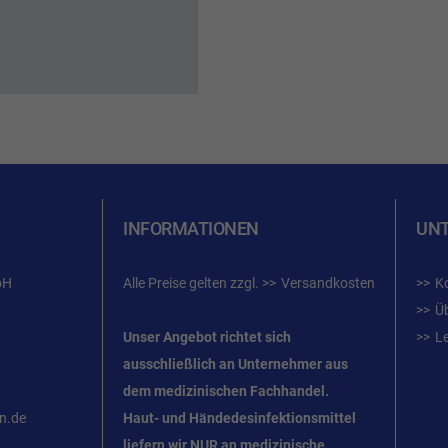
INFORMATIONEN
UN
bH
Alle Preise gelten zzgl.
Versandkosten
K
Ü
Unser Angebot richtet sich
L
ausschließlich an Unternehmer
aus
dem
medizinischen Fachhandel.
n.de
Haut- und Händedesinfektionsmittel
liefern wir NUR an medizinische