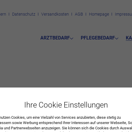
ern
Datenschutz
Versandkosten
AGB
Homepage
Impress
ARZTBEDARF
PFLEGEBEDARF
KA
Ihre Cookie Einstellungen
DIE PRODUKTE VON
SCHLAFAPNOE-
nutzen Cookies, um eine Vielzahl von Services anzubieten, diese stetig zu
SYSTEM
essern sowie Werbung entsprechend Ihrer Interessen auf unserer Webseite, So
a und Partnerwebseiten anzuzeigen. Sie können sich die Cookies durch Auswa