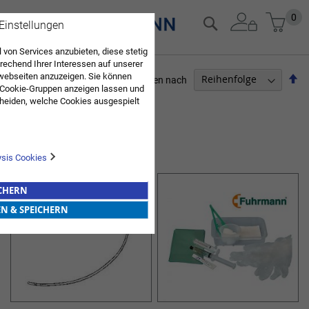
Zum
Mein
0
Suche
 Einstellungen
Inhalt
springen
 von Services anzubieten, diese stetig
echend Ihrer Interessen auf unserer
webseiten anzuzeigen. Sie können
Ab
Sortieren nach
 Cookie-Gruppen anzeigen lassen und
so
PFLEGEBEDARF
heiden, welche Cookies ausgespielt
Sie diese Auswahl. Wenn Sie "alle
en Sie in die Verwendung aller Cookies
2
Elemente
Sie nach Ihrer Bestätigung in unserer
KATHETER
ysis Cookies
ICHERN
EN & SPEICHERN