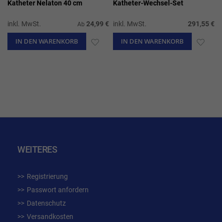
Katheter Nelaton 40 cm
Katheter-Wechsel-Set
inkl. MwSt.
24,99 €
inkl. MwSt.
291,55 €
Ab
IN DEN WARENKORB
ZUR
IN DEN WARENKORB
ZUR
WUNSCHLISTE
WUN
HINZUFÜGEN
HIN
WEITERES
Registrierung
Passwort anfordern
Datenschutz
Versandkosten