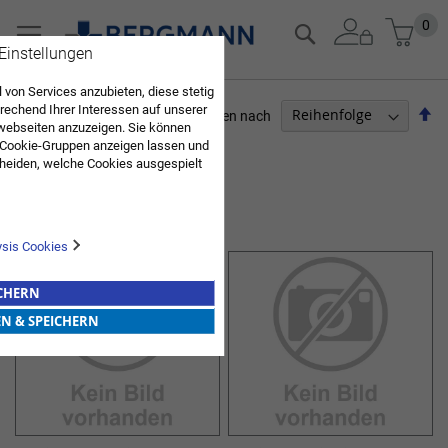
Zum
Mein
0
Suche
Inhalt
 Einstellungen
springen
 von Services anzubieten, diese stetig
echend Ihrer Interessen auf unserer
Ab
Sortieren nach
webseiten anzuzeigen. Sie können
so
 Cookie-Gruppen anzeigen lassen und
ARZTBEDARF
heiden, welche Cookies ausgespielt
Sie diese Auswahl. Wenn Sie "alle
Artikel
1
-
12
von
19
en Sie in die Verwendung aller Cookies
NOTFALLKOFFER
Sie nach Ihrer Bestätigung in unserer
ysis Cookies
ICHERN
EN & SPEICHERN