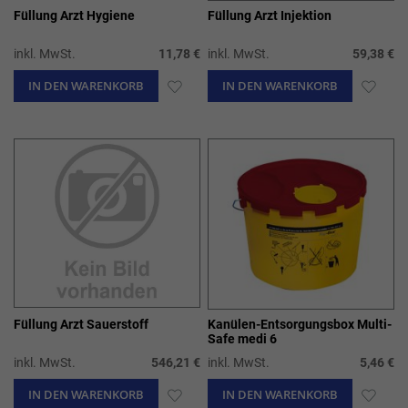
Füllung Arzt Hygiene
Füllung Arzt Injektion
inkl. MwSt.
11,78 €
inkl. MwSt.
59,38 €
IN DEN WARENKORB
ZUR
IN DEN WARENKORB
ZUR
WUNSCHLISTE
WUN
HINZUFÜGEN
HIN
Füllung Arzt Sauerstoff
Kanülen-Entsorgungsbox Multi-
Safe medi 6
inkl. MwSt.
546,21 €
inkl. MwSt.
5,46 €
IN DEN WARENKORB
ZUR
IN DEN WARENKORB
ZUR