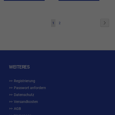
WUNSCHLISTE
WUN
HINZUFÜGEN
HIN
Seite
Seite
Weite
Sie
Seite
1
2
lesen
gerade
die
Seite
WEITERES
Registrierung
Passwort anfordern
Datenschutz
Versandkosten
AGB