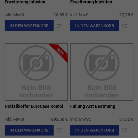
Erweiterung Infusion
Erweiterung Injektion
inkl. MwSt.
18,39 €
inkl. MwSt.
27,25 €
IN DEN WARENKORB
ZUR
IN DEN WARENKORB
ZUR
WUNSCHLISTE
WUN
HINZUFÜGEN
HIN
Notfallkoffer EuroCase Kombi
Füllung Arzt Beatmung
inkl. MwSt.
892,50 €
inkl. MwSt.
51,52 €
IN DEN WARENKORB
ZUR
IN DEN WARENKORB
ZUR