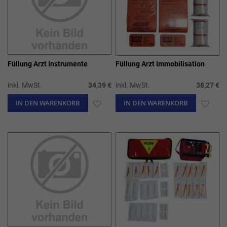
Füllung Arzt Instrumente
Füllung Arzt Immobilisation
inkl. MwSt.
34,39 €
inkl. MwSt.
38,27 €
IN DEN WARENKORB
ZUR
IN DEN WARENKORB
ZUR
WUNSCHLISTE
WUN
HINZUFÜGEN
HIN