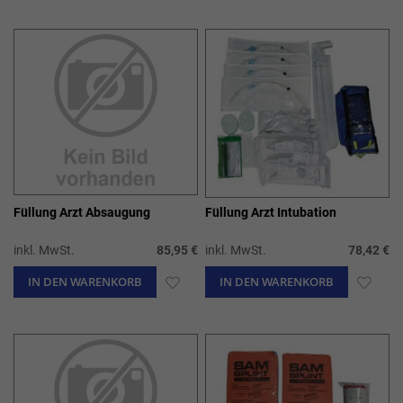
WUNSCHLISTE
WUN
HINZUFÜGEN
HIN
Füllung Arzt Absaugung
Füllung Arzt Intubation
inkl. MwSt.
85,95 €
inkl. MwSt.
78,42 €
IN DEN WARENKORB
ZUR
IN DEN WARENKORB
ZUR
WUNSCHLISTE
WUN
HINZUFÜGEN
HIN