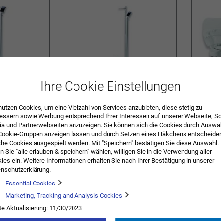
Ihre Cookie Einstellungen
 Stativ 6730
Personenwaage mit Stativ &
Babywaag
Längenmesser 6731
nutzen Cookies, um eine Vielzahl von Services anzubieten, diese stetig zu
744,94 €
inkl. MwSt.
804,44 €
inkl. MwS
essern sowie Werbung entsprechend Ihrer Interessen auf unserer Webseite, So
a und Partnerwebseiten anzuzeigen. Sie können sich die Cookies durch Auswa
ORB
ZUR
IN DEN WARENKORB
ZUR
IN DE
Cookie-Gruppen anzeigen lassen und durch Setzen eines Häkchens entscheide
he Cookies ausgespielt werden. Mit "Speichern" bestätigen Sie diese Auswahl.
WUNSCHLISTE
WUNSCHLISTE
 Sie "alle erlauben & speichern" wählen, willigen Sie in die Verwendung aller
ies ein. Weitere Informationen erhalten Sie nach Ihrer Bestätigung in unserer
HINZUFÜGEN
HINZUFÜGEN
nschutzerklärung.
Essential Cookies
Marketing, Tracking and Analysis Cookies
te Aktualisierung: 11/30/2023