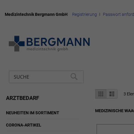
Medizintechnik Bergmann GmbH
Registrierung
Passwort anford
Zum
Inhalt
springen
Suche
SUCHE
Anzeigen
Liste
Liste
3
Ele
ARZTBEDARF
als
MEDIZINISCHE WA
NEUHEITEN IM SORTIMENT
CORONA-ARTIKEL