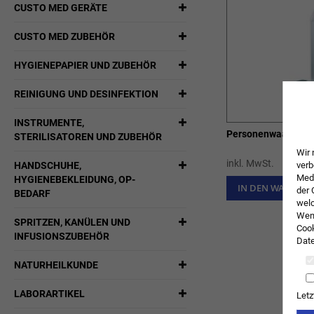
CUSTO MED GERÄTE
CUSTO MED ZUBEHÖR
HYGIENEPAPIER UND ZUBEHÖR
REINIGUNG UND DESINFEKTION
INSTRUMENTE,
Personenwaage mit
STERILISATOREN UND ZUBEHÖR
Wir 
inkl. MwSt.
HANDSCHUHE,
verb
Medi
HYGIENEBEKLEIDUNG, OP-
IN DEN WARENK
der 
BEDARF
welc
Wenn
SPRITZEN, KANÜLEN UND
Cook
INFUSIONSZUBEHÖR
Date
NATURHEILKUNDE
LABORARTIKEL
Letz