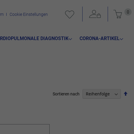
Mein 
0
um
Cookie Einstellungen
RDIOPULMONALE DIAGNOSTIK
CORONA-ARTIKEL
Abs
Sortieren nach
sor