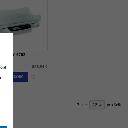
e „Neo“ 6752
t.
863,94 €
cial
hl
N WARENKORB
ZUR
n,
WUNSCHLISTE
HINZUFÜGEN
Zeige
pro Seite