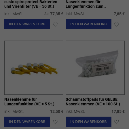
custo spiro protect Bakterien-
Nasenklemmen für
und Virenfilter (VE = 50 St.)
Lungenfunktion zum
Einmalgebrauch (VE = 10 St.)
inkl. MwSt.
77,35 €
inkl. MwSt.
7,85 €
Ab
IN DEN WARENKORB
ZUR
IN DEN WARENKORB
ZUR
WUNSCHLISTE
WUN
HINZUFÜGEN
HIN
Nasenklemme für
Schaumstoffpads für GELBE
Lungenfunktion (VE = 5 St.)
Nasenklemmen (VE = 100 St.)
inkl. MwSt.
12,50 €
inkl. MwSt.
17,85 €
IN DEN WARENKORB
ZUR
IN DEN WARENKORB
ZUR