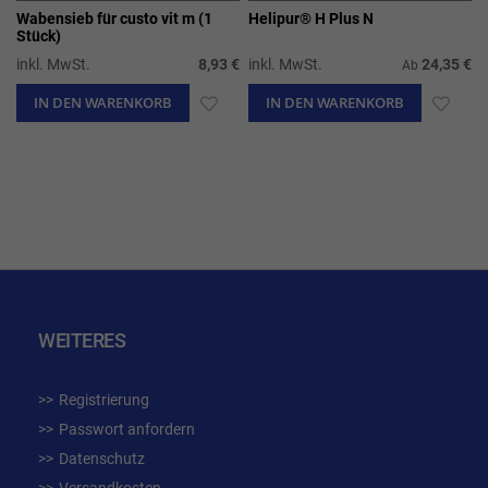
Wabensieb für custo vit m (1
Helipur® H Plus N
Stück)
inkl. MwSt.
8,93 €
inkl. MwSt.
24,35 €
Ab
IN DEN WARENKORB
ZUR
IN DEN WARENKORB
ZUR
WUNSCHLISTE
WUN
HINZUFÜGEN
HIN
WEITERES
Registrierung
Passwort anfordern
Datenschutz