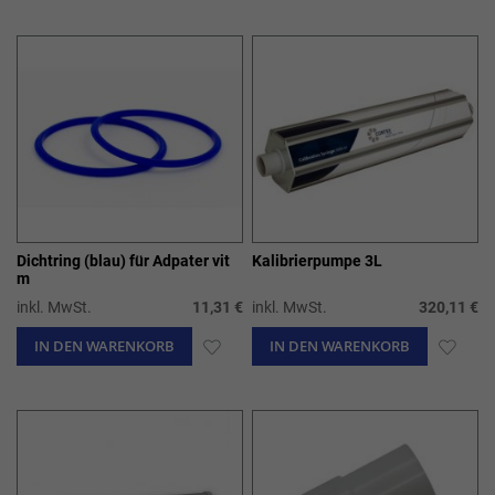
WUNSCHLISTE
WUN
HINZUFÜGEN
HIN
Dichtring (blau) für Adpater vit
Kalibrierpumpe 3L
m
inkl. MwSt.
11,31 €
inkl. MwSt.
320,11 €
IN DEN WARENKORB
ZUR
IN DEN WARENKORB
ZUR
WUNSCHLISTE
WUN
HINZUFÜGEN
HIN