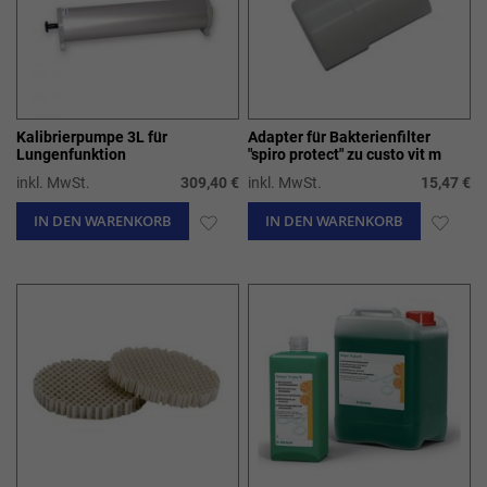
Kalibrierpumpe 3L für
Adapter für Bakterienfilter
Lungenfunktion
"spiro protect" zu custo vit m
inkl. MwSt.
309,40 €
inkl. MwSt.
15,47 €
IN DEN WARENKORB
ZUR
IN DEN WARENKORB
ZUR
WUNSCHLISTE
WUN
HINZUFÜGEN
HIN