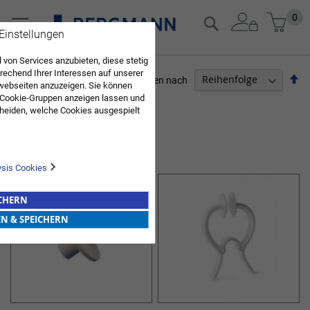
Zum
Mein
0
Suche
Inhalt
 Einstellungen
springen
 von Services anzubieten, diese stetig
echend Ihrer Interessen auf unserer
Ab
Sortieren nach
webseiten anzuzeigen. Sie können
so
 Cookie-Gruppen anzeigen lassen und
ARZTBEDARF
heiden, welche Cookies ausgespielt
Sie diese Auswahl. Wenn Sie "alle
10
Elemente
en Sie in die Verwendung aller Cookies
VIT-M
Sie nach Ihrer Bestätigung in unserer
ysis Cookies
ICHERN
EN & SPEICHERN