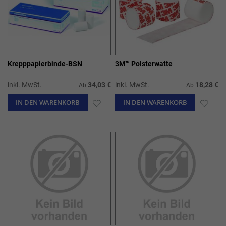
Krepppapierbinde-BSN
3M™ Polsterwatte
inkl. MwSt.
34,03 €
inkl. MwSt.
18,28 €
Ab
Ab
IN DEN WARENKORB
ZUR
IN DEN WARENKORB
ZUR
WUNSCHLISTE
WUN
HINZUFÜGEN
HIN