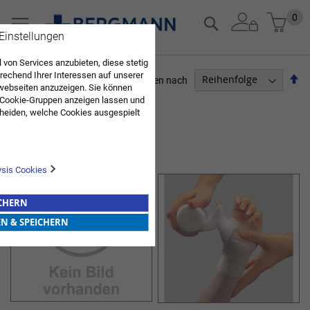
Zum
Mein
0
Suche
Inhalt
 Einstellungen
springen
 von Services anzubieten, diese stetig
echend Ihrer Interessen auf unserer
Ab
Sortieren nach
webseiten anzuzeigen. Sie können
so
 Cookie-Gruppen anzeigen lassen und
ARZTBEDARF
heiden, welche Cookies ausgespielt
Sie diese Auswahl. Wenn Sie "alle
11
Elemente
en Sie in die Verwendung aller Cookies
POLSTERMATERIAL & ZUBEHÖR
Sie nach Ihrer Bestätigung in unserer
ysis Cookies
ICHERN
EN & SPEICHERN