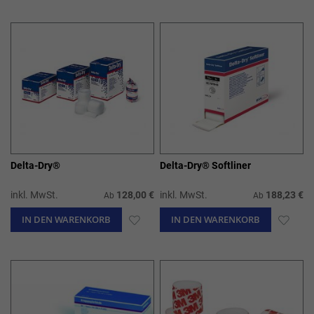
WUNSCHLISTE
WUN
HINZUFÜGEN
HIN
Delta-Dry®
Delta-Dry® Softliner
inkl. MwSt.
128,00 €
inkl. MwSt.
188,23 €
Ab
Ab
IN DEN WARENKORB
ZUR
IN DEN WARENKORB
ZUR
WUNSCHLISTE
WUN
HINZUFÜGEN
HIN