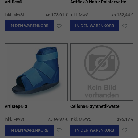
Artiflex®
Artiflex® Natur Polsterwatte
inkl. MwSt.
173,01 €
inkl. MwSt.
152,44 €
Ab
Ab
IN DEN WARENKORB
ZUR
IN DEN WARENKORB
ZUR
WUNSCHLISTE
WUN
HINZUFÜGEN
HIN
Artistep® S
Cellona® Synthetikwatte
inkl. MwSt.
69,37 €
inkl. MwSt.
295,17 €
Ab
IN DEN WARENKORB
ZUR
IN DEN WARENKORB
ZUR