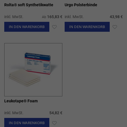
Rolta® soft Synthetikwatte
Urgo Polsterbinde
inkl. MwSt.
165,83 €
inkl. MwSt.
43,98 €
Ab
IN DEN WARENKORB
ZUR
IN DEN WARENKORB
ZUR
WUNSCHLISTE
WUN
HINZUFÜGEN
HIN
Leukotape® Foam
inkl. MwSt.
54,82 €
IN DEN WARENKORB
ZUR