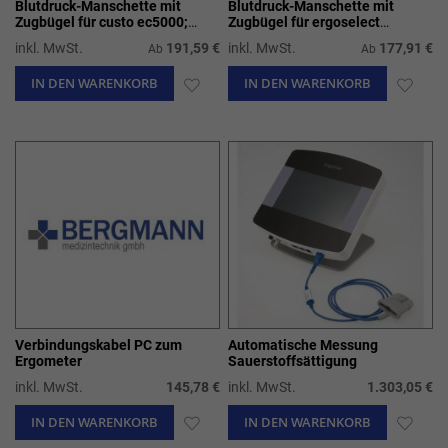
Blutdruck-Manschette mit
Blutdruck-Manschette mit
Zugbügel für custo ec5000;
Zugbügel für ergoselect
ergoselect 4/5/8/10/12
100/150/200/600/1000/1200/e
inkl. MwSt.
191,59 €
inkl. MwSt.
177,91 €
Ab
Ab
c3000 e
IN DEN WARENKORB
ZUR
IN DEN WARENKORB
ZUR
WUNSCHLISTE
WUN
HINZUFÜGEN
HIN
Verbindungskabel PC zum
Automatische Messung
Ergometer
Sauerstoffsättigung
inkl. MwSt.
145,78 €
inkl. MwSt.
1.303,05 €
IN DEN WARENKORB
ZUR
IN DEN WARENKORB
ZUR