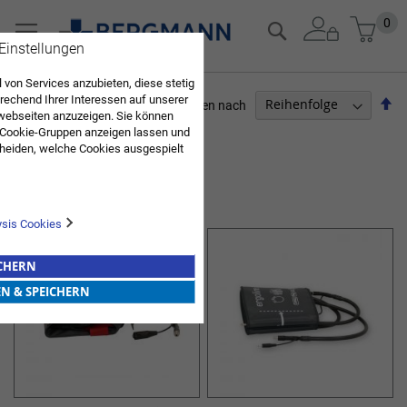
Zum
Mein
0
Suche
Inhalt
 Einstellungen
springen
 von Services anzubieten, diese stetig
echend Ihrer Interessen auf unserer
Ab
Sortieren nach
webseiten anzuzeigen. Sie können
so
 Cookie-Gruppen anzeigen lassen und
ARZTBEDARF
heiden, welche Cookies ausgespielt
Sie diese Auswahl. Wenn Sie "alle
Artikel
1
-
12
von
17
en Sie in die Verwendung aller Cookies
ERGOMETRIE
Sie nach Ihrer Bestätigung in unserer
ysis Cookies
ICHERN
EN & SPEICHERN