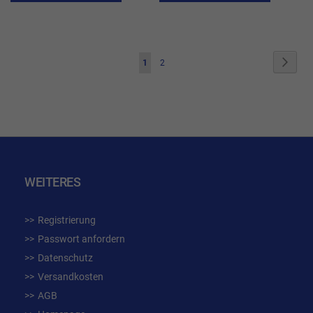
WUNSCHLISTE
WUN
HINZUFÜGEN
HIN
Seite
Seite
Weite
Sie
Seite
1
2
lesen
gerade
die
Seite
WEITERES
Registrierung
Passwort anfordern
Datenschutz
Versandkosten
AGB