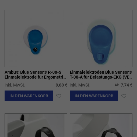
WUNSCHLISTE
WUN
HINZUFÜGEN
HIN
Ambu® Blue Sensor® R-00-S
Einmalelektroden Blue Sensor®
Einmalelektrode für Ergometrie
T-00-A für Belastungs-EKG (VE
(VE=25 Stück)
= 25 Stück)
inkl. MwSt.
9,88 €
inkl. MwSt.
7,74 €
Ab
IN DEN WARENKORB
ZUR
IN DEN WARENKORB
ZUR
WUNSCHLISTE
WUN
HINZUFÜGEN
HIN