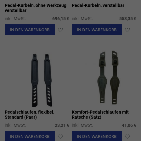
Pedal-Kurbeln, ohne Werkzeug
Pedal-Kurbeln, verstellbar
verstellbar
inkl. MwSt.
696,15 €
inkl. MwSt.
553,35 €
IN DEN WARENKORB
ZUR
IN DEN WARENKORB
ZUR
WUNSCHLISTE
WUN
HINZUFÜGEN
HIN
Pedalschlaufen, flexibel,
Komfort-Pedalschlaufen mit
Standard (Paar)
Ratsche (Satz)
inkl. MwSt.
23,21 €
inkl. MwSt.
41,06 €
IN DEN WARENKORB
ZUR
IN DEN WARENKORB
ZUR