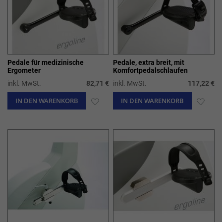
Pedale für medizinische
Pedale, extra breit, mit
Ergometer
Komfortpedalschlaufen
inkl. MwSt.
82,71 €
inkl. MwSt.
117,22 €
IN DEN WARENKORB
ZUR
IN DEN WARENKORB
ZUR
WUNSCHLISTE
WUN
HINZUFÜGEN
HIN