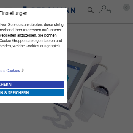
Zum
Mein
0
Suche
 Einstellungen
Inhalt
springen
 von Services anzubieten, diese stetig
echend Ihrer Interessen auf unserer
Zum
webseiten anzuzeigen. Sie können
Ende
 Cookie-Gruppen anzeigen lassen und
der
heiden, welche Cookies ausgespielt
Bildgalerie
Sie diese Auswahl. Wenn Sie "alle
springen
en Sie in die Verwendung aller Cookies
Sie nach Ihrer Bestätigung in unserer
ysis Cookies
ICHERN
EN & SPEICHERN