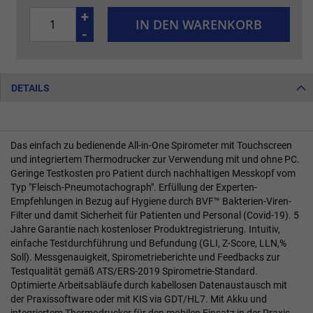
+
IN DEN WARENKORB
-
DETAILS
Das einfach zu bedienende All-in-One Spirometer mit Touchscreen
und integriertem Thermodrucker zur Verwendung mit und ohne PC.
Geringe Testkosten pro Patient durch nachhaltigen Messkopf vom
Typ "Fleisch-Pneumotachograph". Erfüllung der Experten-
Empfehlungen in Bezug auf Hygiene durch BVF™ Bakterien-Viren-
Filter und damit Sicherheit für Patienten und Personal (Covid-19). 5
Jahre Garantie nach kostenloser Produktregistrierung. Intuitiv,
einfache Testdurchführung und Befundung (GLI, Z-Score, LLN,%
Soll). Messgenauigkeit, Spirometrieberichte und Feedbacks zur
Testqualität gemäß ATS/ERS-2019 Spirometrie-Standard.
Optimierte Arbeitsabläufe durch kabellosen Datenaustausch mit
der Praxissoftware oder mit KIS via GDT/HL7. Mit Akku und
integriertem Thermodrucker für den mobilen Einsatz in der Praxis,