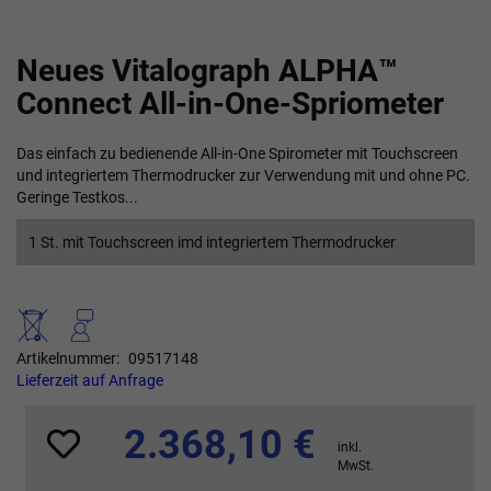
Zum
Neues Vitalograph ALPHA™
Anfang
der
Connect All-in-One-Spriometer
Bildgalerie
springen
Das einfach zu bedienende All-in-One Spirometer mit Touchscreen
und integriertem Thermodrucker zur Verwendung mit und ohne PC.
Geringe Testkos...
1 St. mit Touchscreen imd integriertem Thermodrucker
Artikelnummer
09517148
Lieferzeit auf Anfrage
2.368,10 €
inkl.
MwSt.