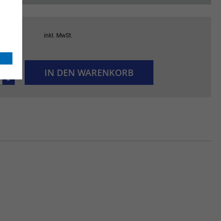
 €
inkl. MwSt.
+
IN DEN WARENKORB
-