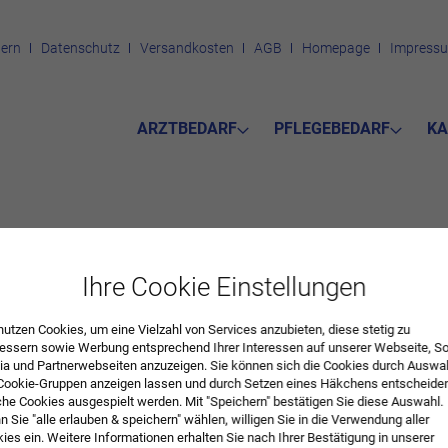
ern
Datenschutz
Versandkosten
AGB
Homepage
Impress
ARZTBEDARF
PFLEGEBEDARF
KA
Ihre Cookie Einstellungen
nutzen Cookies, um eine Vielzahl von Services anzubieten, diese stetig zu
-Batterie für AED Plus (VE = 10 St.)
essern sowie Werbung entsprechend Ihrer Interessen auf unserer Webseite, So
a und Partnerwebseiten anzuzeigen. Sie können sich die Cookies durch Auswa
Cookie-Gruppen anzeigen lassen und durch Setzen eines Häkchens entscheide
cell
he Cookies ausgespielt werden. Mit "Speichern" bestätigen Sie diese Auswahl.
 Sie "alle erlauben & speichern" wählen, willigen Sie in die Verwendung aller
ies ein. Weitere Informationen erhalten Sie nach Ihrer Bestätigung in unserer