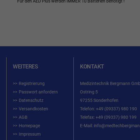
Für den AED Plus werden IMMER 10 Batterien benötigt !
WEITERES
KONTAKT
Registrierung
Medizintechnik Bergmann Gm
Passwort anfordern
Ostring 5
Datenschutz
97255 Sonderhofen
Versandkosten
Telefon:
+49 (09337) 980 190
AGB
Telefax: +49 (09337) 980 199
Homepage
E-Mail:
info@medtechbergman
Impressum